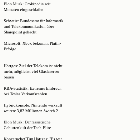
Monaten eingeschlafen
Schweiz: Bundesamt für Informatik
und Telekommunikation über
Sharepoint gehackt
Microsoft: Xbox bekommt Platin-
Erfolge
Höttges: Ziel der Telekom ist nicht
mehr, möglichst viel Glasfaser zu
bauen
KBA-Statistik: Extremer Einbruch
bei Teslas Verkaufszahlen
Hybridkonsole: Nintendo verkauft
weitere 3,82 Millionen Switch 2
Elon Musk: Der rassistische
Geburtenkult der Tech-Elite
Konzernchef Tim Höttges: "Es war
nicht nur ein gutes Quartal"