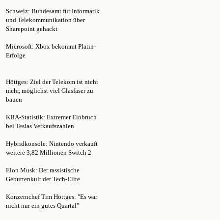
und Telekommunikation über
Sharepoint gehackt
Microsoft: Xbox bekommt Platin-
Erfolge
Höttges: Ziel der Telekom ist nicht
mehr, möglichst viel Glasfaser zu
bauen
KBA-Statistik: Extremer Einbruch
bei Teslas Verkaufszahlen
Hybridkonsole: Nintendo verkauft
weitere 3,82 Millionen Switch 2
Elon Musk: Der rassistische
Geburtenkult der Tech-Elite
Konzernchef Tim Höttges: "Es war
nicht nur ein gutes Quartal"
"Wiederkehrendes Muster":
OpenSSL-Entwickler wettert gegen