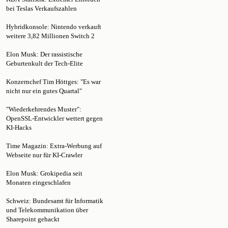
Hybridkonsole: Nintendo verkauft
weitere 3,82 Millionen Switch 2
Elon Musk: Der rassistische
Geburtenkult der Tech-Elite
Konzernchef Tim Höttges: "Es war
nicht nur ein gutes Quartal"
"Wiederkehrendes Muster":
OpenSSL-Entwickler wettert gegen
KI-Hacks
Time Magazin: Extra-Werbung auf
Webseite nur für KI-Crawler
Elon Musk: Grokipedia seit
Monaten eingeschlafen
Schweiz: Bundesamt für Informatik
und Telekommunikation über
Sharepoint gehackt
Microsoft: Xbox bekommt Platin-