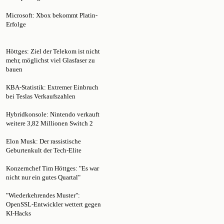
Microsoft: Xbox bekommt Platin-
Erfolge
Höttges: Ziel der Telekom ist nicht
mehr, möglichst viel Glasfaser zu
bauen
KBA-Statistik: Extremer Einbruch
bei Teslas Verkaufszahlen
Hybridkonsole: Nintendo verkauft
weitere 3,82 Millionen Switch 2
Elon Musk: Der rassistische
Geburtenkult der Tech-Elite
Konzernchef Tim Höttges: "Es war
nicht nur ein gutes Quartal"
"Wiederkehrendes Muster":
OpenSSL-Entwickler wettert gegen
KI-Hacks
Time Magazin: Extra-Werbung auf