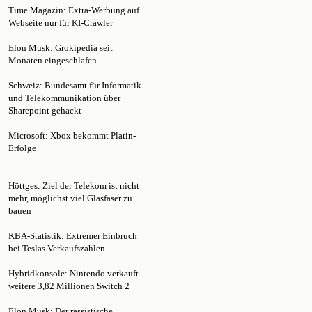
Webseite nur für KI-Crawler
Elon Musk: Grokipedia seit
Monaten eingeschlafen
Schweiz: Bundesamt für Informatik
und Telekommunikation über
Sharepoint gehackt
Microsoft: Xbox bekommt Platin-
Erfolge
Höttges: Ziel der Telekom ist nicht
mehr, möglichst viel Glasfaser zu
bauen
KBA-Statistik: Extremer Einbruch
bei Teslas Verkaufszahlen
Hybridkonsole: Nintendo verkauft
weitere 3,82 Millionen Switch 2
Elon Musk: Der rassistische
Geburtenkult der Tech-Elite