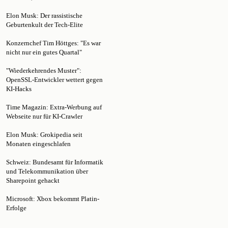
Elon Musk: Der rassistische
Geburtenkult der Tech-Elite
Konzernchef Tim Höttges: "Es war
nicht nur ein gutes Quartal"
"Wiederkehrendes Muster":
OpenSSL-Entwickler wettert gegen
KI-Hacks
Time Magazin: Extra-Werbung auf
Webseite nur für KI-Crawler
Elon Musk: Grokipedia seit
Monaten eingeschlafen
Schweiz: Bundesamt für Informatik
und Telekommunikation über
Sharepoint gehackt
Microsoft: Xbox bekommt Platin-
Erfolge
Höttges: Ziel der Telekom ist nicht