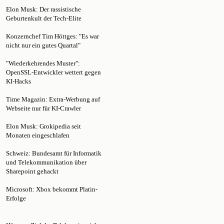
Geburtenkult der Tech-Elite
Konzernchef Tim Höttges: "Es war
nicht nur ein gutes Quartal"
"Wiederkehrendes Muster":
OpenSSL-Entwickler wettert gegen
KI-Hacks
Time Magazin: Extra-Werbung auf
Webseite nur für KI-Crawler
Elon Musk: Grokipedia seit
Monaten eingeschlafen
Schweiz: Bundesamt für Informatik
und Telekommunikation über
Sharepoint gehackt
Microsoft: Xbox bekommt Platin-
Erfolge
Höttges: Ziel der Telekom ist nicht
mehr, möglichst viel Glasfaser zu