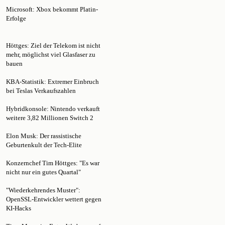
Erfolge
Höttges: Ziel der Telekom ist nicht
mehr, möglichst viel Glasfaser zu
bauen
KBA-Statistik: Extremer Einbruch
bei Teslas Verkaufszahlen
Hybridkonsole: Nintendo verkauft
weitere 3,82 Millionen Switch 2
Elon Musk: Der rassistische
Geburtenkult der Tech-Elite
Konzernchef Tim Höttges: "Es war
nicht nur ein gutes Quartal"
"Wiederkehrendes Muster":
OpenSSL-Entwickler wettert gegen
KI-Hacks
Time Magazin: Extra-Werbung auf
Webseite nur für KI-Crawler