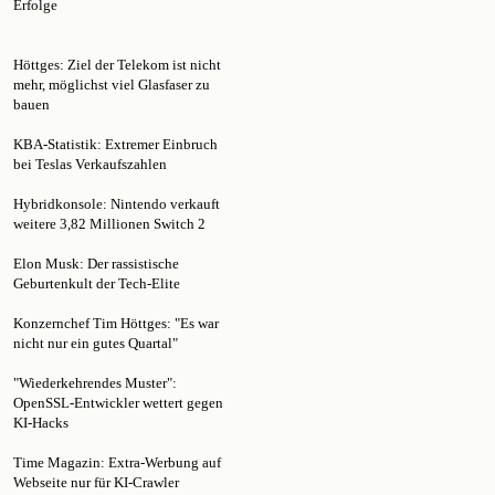
Höttges: Ziel der Telekom ist nicht
mehr, möglichst viel Glasfaser zu
bauen
KBA-Statistik: Extremer Einbruch
bei Teslas Verkaufszahlen
Hybridkonsole: Nintendo verkauft
weitere 3,82 Millionen Switch 2
Elon Musk: Der rassistische
Geburtenkult der Tech-Elite
Konzernchef Tim Höttges: "Es war
nicht nur ein gutes Quartal"
"Wiederkehrendes Muster":
OpenSSL-Entwickler wettert gegen
KI-Hacks
Time Magazin: Extra-Werbung auf
Webseite nur für KI-Crawler
Elon Musk: Grokipedia seit