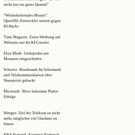
"Wiederkehrendes Muster":
OpenSSL-Entwickler wettert gegen
KI-Hacks
Time Magazin: Extra-Werbung auf
Webseite nur für KI-Crawler
Elon Musk: Grokipedia seit
Monaten eingeschlafen
Schweiz: Bundesamt für Informatik
und Telekommunikation über
Sharepoint gehackt
Microsoft: Xbox bekommt Platin-
Erfolge
Höttges: Ziel der Telekom ist nicht
mehr, möglichst viel Glasfaser zu
bauen
KBA-Statistik: Extremer Einbruch
bei Teslas Verkaufszahlen