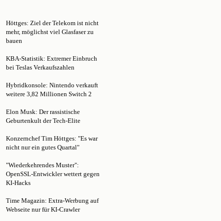
Höttges: Ziel der Telekom ist nicht
mehr, möglichst viel Glasfaser zu
bauen
KBA-Statistik: Extremer Einbruch
bei Teslas Verkaufszahlen
Hybridkonsole: Nintendo verkauft
weitere 3,82 Millionen Switch 2
Elon Musk: Der rassistische
Geburtenkult der Tech-Elite
Konzernchef Tim Höttges: "Es war
nicht nur ein gutes Quartal"
"Wiederkehrendes Muster":
OpenSSL-Entwickler wettert gegen
KI-Hacks
Time Magazin: Extra-Werbung auf
Webseite nur für KI-Crawler
Elon Musk: Grokipedia seit