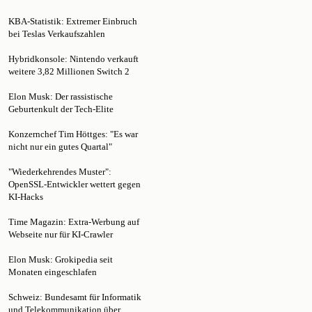
KBA-Statistik: Extremer Einbruch
bei Teslas Verkaufszahlen
Hybridkonsole: Nintendo verkauft
weitere 3,82 Millionen Switch 2
Elon Musk: Der rassistische
Geburtenkult der Tech-Elite
Konzernchef Tim Höttges: "Es war
nicht nur ein gutes Quartal"
"Wiederkehrendes Muster":
OpenSSL-Entwickler wettert gegen
KI-Hacks
Time Magazin: Extra-Werbung auf
Webseite nur für KI-Crawler
Elon Musk: Grokipedia seit
Monaten eingeschlafen
Schweiz: Bundesamt für Informatik
und Telekommunikation über
Sharepoint gehackt